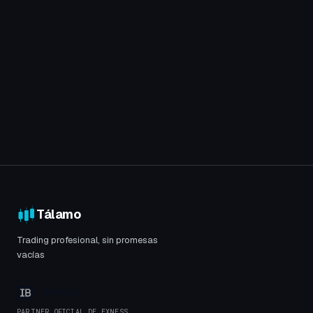
de perder su dinero.
Tálamo no ofrece asesoramiento financiero. Todo el
contenido es educativo e informativo. Consulte con
un asesor financiero antes de tomar decisiones de
inversión.
Información regulatoria CNMV
Ver regulación de Exness
Tálamo
Trading profesional, sin promesas
vacías
PARTNER OFICIAL DE EXNESS