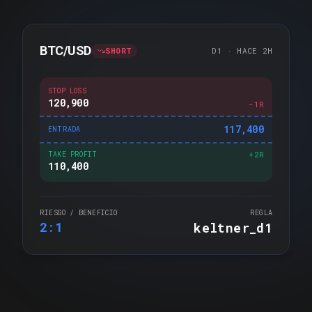
BTC/USD
SHORT
D1 · HACE 2H
STOP LOSS
120,900
−1R
117,400
ENTRADA
+2R
TAKE PROFIT
110,400
RIESGO / BENEFICIO
REGLA
keltner_d1
2 : 1