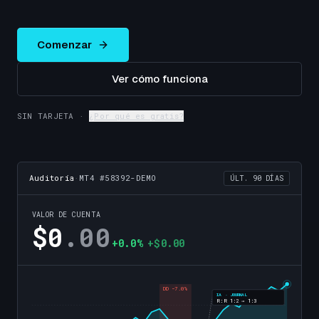
Comenzar
Ver cómo funciona
SIN TARJETA ·
¿Por qué es gratis?
Auditoría
·
MT4 #58392-DEMO
ÚLT. 90 DÍAS
VALOR DE CUENTA
$0
.00
+0.0%
+$0.00
DD −7.0%
IA · JOURNAL
R:R 1:2 → 1:3