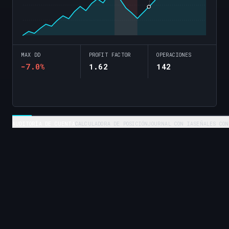
MAX DD
PROFIT FACTOR
OPERACIONES
−7.0%
1.62
142
AUDITORÍA DE CUENTA
CALCULADORA DE POSICIÓN
JOURNAL CON IA
SEÑALES CON